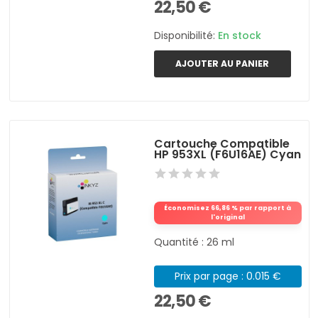
22,50 €
Disponibilité:
En stock
AJOUTER AU PANIER
Cartouche Compatible
HP 953XL (F6U16AE) Cyan
Économisez 66,86 % par rapport à
l'original
Quantité : 26 ml
Prix par page : 0.015 €
22,50 €