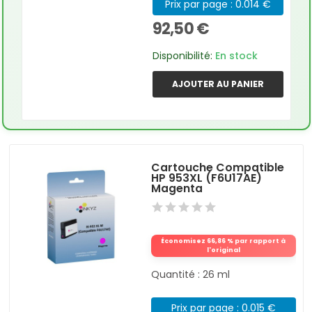
Prix par page : 0.014 €
92,50 €
Disponibilité:
En stock
AJOUTER AU PANIER
Cartouche Compatible
HP 953XL (F6U17AE)
Magenta
Économisez 66,86 % par rapport à
l'original
Quantité : 26 ml
Prix par page : 0.015 €