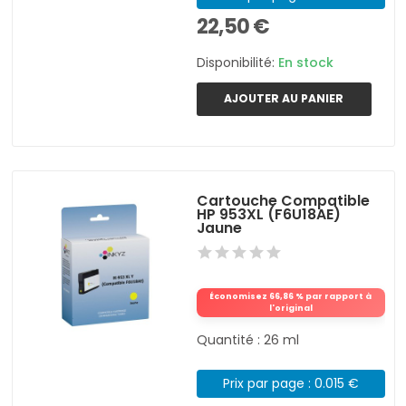
22,50 €
Disponibilité:
En stock
AJOUTER AU PANIER
Cartouche Compatible
HP 953XL (F6U18AE)
Jaune
Économisez 66,86 % par rapport à
l'original
Quantité : 26 ml
Prix par page : 0.015 €