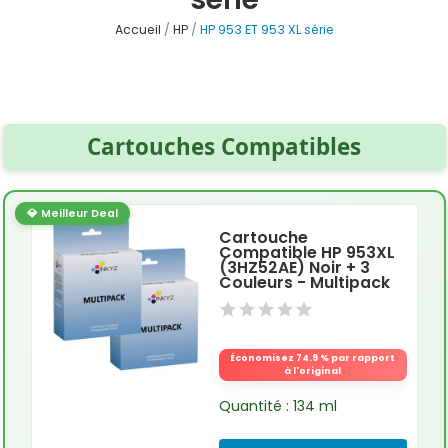
Accueil
HP
HP 953 ET 953 XL série
Cartouches Compatibles
💎 Meilleur Deal
Cartouche
Compatible HP 953XL
(3HZ52AE) Noir + 3
Couleurs - Multipack
Économisez 74.9 % par rapport
à l'original
Quantité : 134 ml