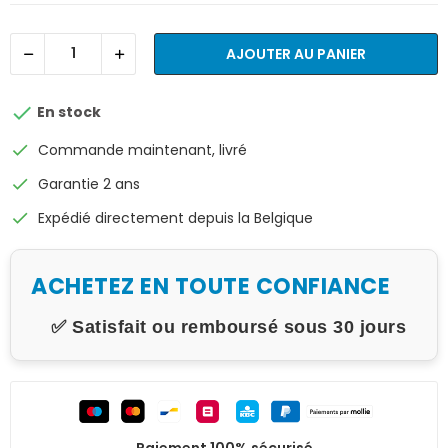
AJOUTER AU PANIER

En stock
check
Commande maintenant, livré
check
Garantie 2 ans
check
Expédié directement depuis la Belgique
ACHETEZ EN TOUTE CONFIANCE
✅ Satisfait ou remboursé sous 30 jours
Paiement 100% sécurisé