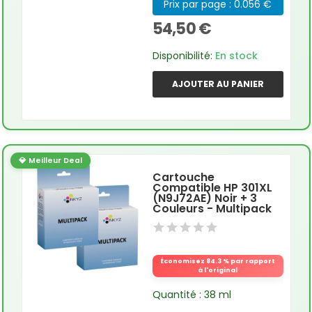
Prix par page : 0.056 €
54,50 €
Disponibilité:
En stock
AJOUTER AU PANIER
💎 Meilleur Deal
Cartouche
Compatible HP 301XL
(N9J72AE) Noir + 3
Couleurs - Multipack
Économisez 84.3 % par rapport
à l'original
Quantité : 38 ml