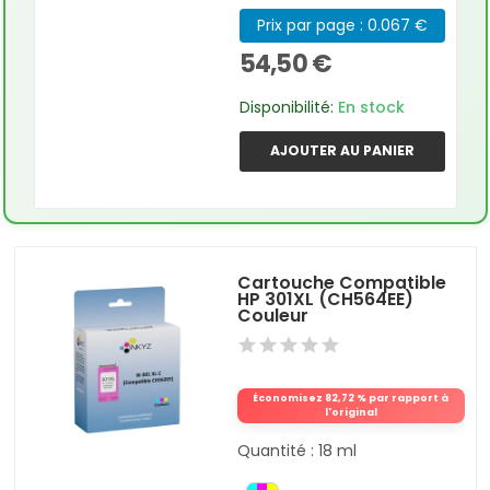
Prix par page : 0.067 €
54,50 €
Disponibilité:
En stock
AJOUTER AU PANIER
Cartouche Compatible
HP 301XL (CH564EE)
Couleur
Économisez 82,72 % par rapport à
l'original
Quantité : 18 ml