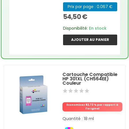
Prix par page : 0.067 €
54,50 €
Disponibilité:
En stock
AJOUTER AU PANIER
Cartouche Compatible
HP 301XL (CH564EE)
Couleur
Économisez 82,72 % par rapport à
l'original
Quantité : 18 ml