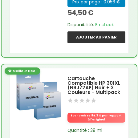
Prix par page : 0.056 €
54,50 €
Disponibilité:
En stock
AJOUTER AU PANIER
💎 Meilleur Deal
Cartouche
Compatible HP 301XL
(N9J72AE) Noir + 3
Couleurs - Multipack
Économisez 84.3 % par rapport
à l'original
Quantité : 38 ml