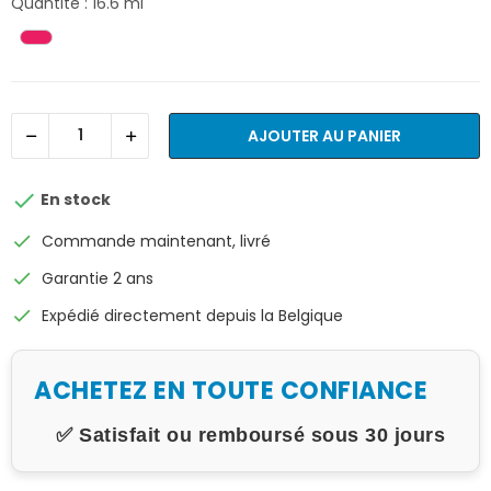
Quantité : 16.6 ml
AJOUTER AU PANIER

En stock
check
Commande maintenant, livré
check
Garantie 2 ans
check
Expédié directement depuis la Belgique
ACHETEZ EN TOUTE CONFIANCE
✅ Satisfait ou remboursé sous 30 jours