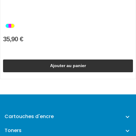
35,90 €
Ajouter au panier
Cartouches d'encre

Toners
