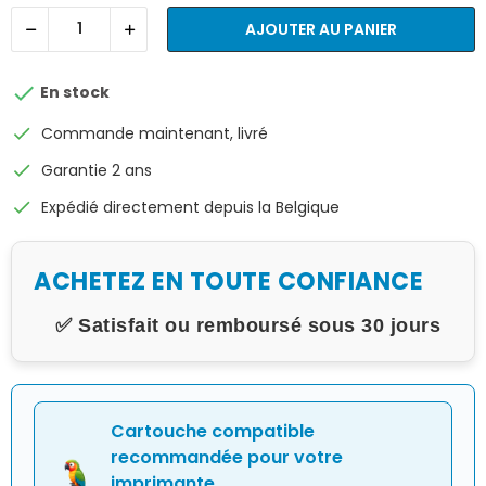
AJOUTER AU PANIER

En stock
check
Commande maintenant, livré
check
Garantie 2 ans
check
Expédié directement depuis la Belgique
ACHETEZ EN TOUTE CONFIANCE
✅ Satisfait ou remboursé sous 30 jours
Cartouche compatible
recommandée pour votre
imprimante