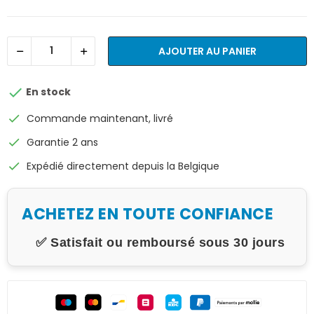
AJOUTER AU PANIER

En stock
check
Commande maintenant, livré
check
Garantie 2 ans
check
Expédié directement depuis la Belgique
ACHETEZ EN TOUTE CONFIANCE
✅ Satisfait ou remboursé sous 30 jours