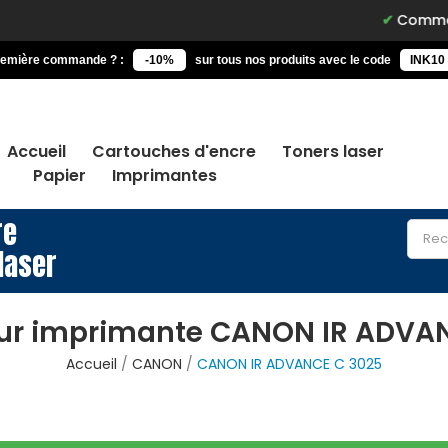
Commandez av
remière commande ? :
-10%
sur tous nos produits avec le code
INK10
Accueil
Cartouches d'encre
Toners laser
Papier
Imprimantes
re
laser
ur imprimante CANON IR ADVA
Accueil
CANON
CANON IR ADVANCE C 3025