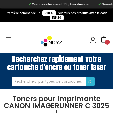
Commandez avant 15h, livré demain.
Garantie 
Première commande ? :
-10%
sur tous nos produits avec le code
INK10
0
Recherchez rapidement votre
cartouche d'encre ou toner laser
Toners pour imprimante
CANON IMAGERUNNER C 3025
I