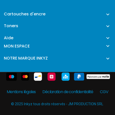
Cartouches d'encre

Toners

Aide


MON ESPACE
NOTRE MARQUE INKYZ

Mentions légales
Déclaration de confidentialité
CGV
© 2025 Inkyz tous droits réservés - JM PRODUCTION SRL