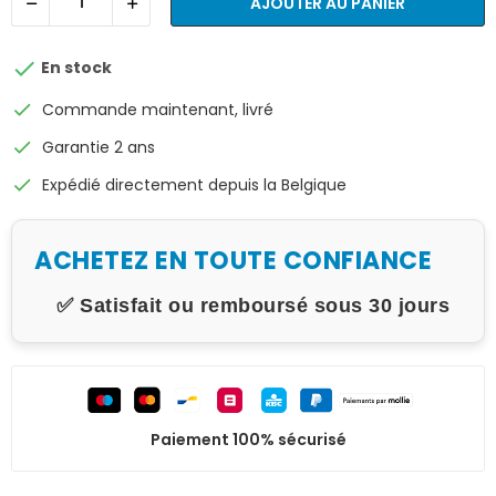
AJOUTER AU PANIER

En stock
check
Commande maintenant, livré
check
Garantie 2 ans
check
Expédié directement depuis la Belgique
ACHETEZ EN TOUTE CONFIANCE
✅ Satisfait ou remboursé sous 30 jours
Paiement 100% sécurisé