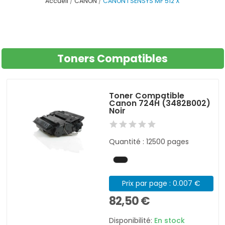
Accueil
CANON
CANON I SENSYS MF 512 X
Toners Compatibles
Toner Compatible
Canon 724H (3482B002)
Noir
Quantité : 12500 pages
Prix par page : 0.007 €
82,50 €
Disponibilité:
En stock