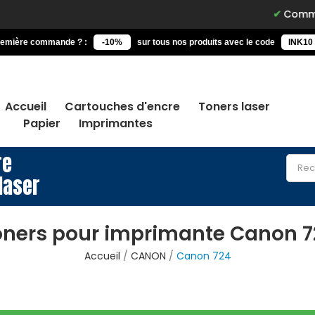
Commandez av
remière commande ? :
-10%
sur tous nos produits avec le code
INK10
Accueil
Cartouches d'encre
Toners laser
Papier
Imprimantes
re
laser
oners pour imprimante Canon 7
Accueil
CANON
Canon 724