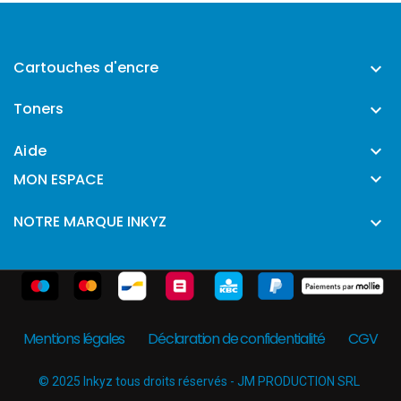
Cartouches d'encre

Toners

Aide


MON ESPACE
NOTRE MARQUE INKYZ

Mentions légales
Déclaration de confidentialité
CGV
© 2025 Inkyz tous droits réservés - JM PRODUCTION SRL