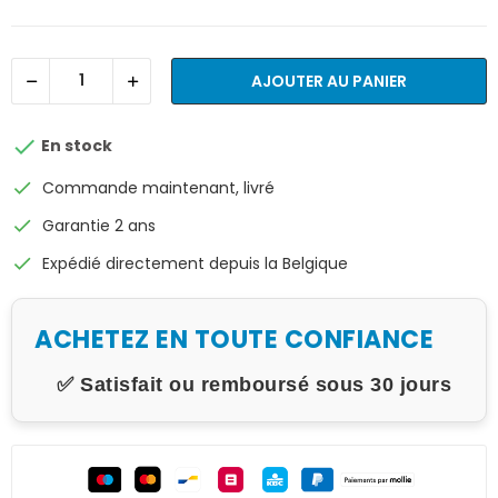
AJOUTER AU PANIER

En stock
check
Commande maintenant, livré
check
Garantie 2 ans
check
Expédié directement depuis la Belgique
ACHETEZ EN TOUTE CONFIANCE
✅ Satisfait ou remboursé sous 30 jours