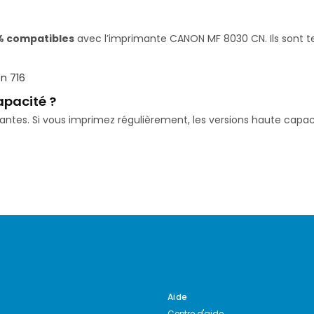
% compatibles
avec l’imprimante CANON MF 8030 CN. Ils sont te
n 716
apacité ?
isantes. Si vous imprimez régulièrement, les versions haute ca
Aide
Centre d'aide