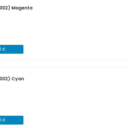
B002) Magenta
3 €
B002) Cyan
3 €