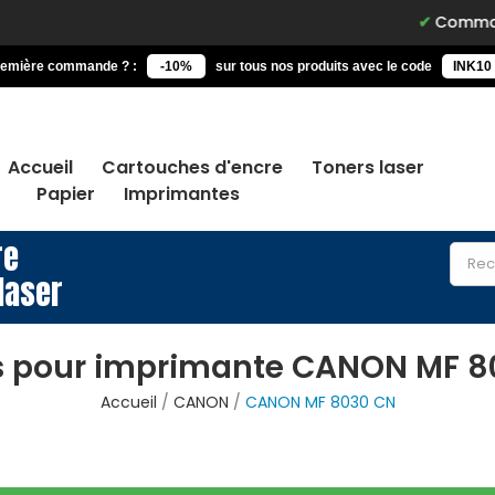
Commandez avant
remière commande ? :
-10%
sur tous nos produits avec le code
INK10
Accueil
Cartouches d'encre
Toners laser
Papier
Imprimantes
re
laser
s pour imprimante CANON MF 8
Accueil
CANON
CANON MF 8030 CN