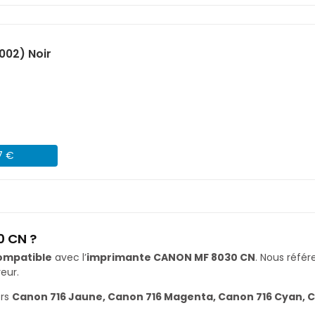
002) Noir
7 €
0 CN ?
ompatible
avec l’
imprimante CANON MF 8030 CN
. Nous réf
eur.
ers
Canon 716 Jaune, Canon 716 Magenta, Canon 716 Cyan, C