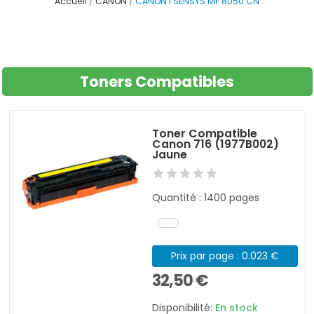
Accueil
CANON
CANON I SENSYS MF 8050 CN
Toners Compatibles
Toner Compatible
Canon 716 (1977B002)
Jaune
Quantité : 1400 pages
Prix par page : 0.023 €
32,50 €
Disponibilité:
En stock