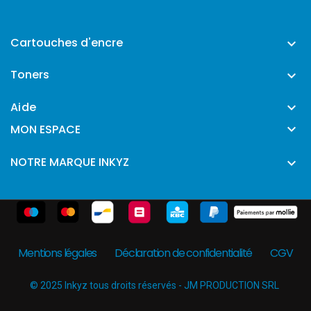
Cartouches d'encre

Toners

Aide


MON ESPACE
NOTRE MARQUE INKYZ

Mentions légales
Déclaration de confidentialité
CGV
© 2025 Inkyz tous droits réservés - JM PRODUCTION SRL