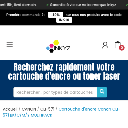
emain.
Garantie à vie sur notre marque Inkyz
Livraison grat
Première commande ? :
-10%
sur tous nos produits avec le code
INK10
0
Recherchez rapidement votre
cartouche d'encre ou toner laser
Accueil
CANON
CLI-571
Cartouche d'encre Canon CLI-
571 BK/C/M/Y MULTIPACK