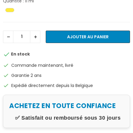
Quantité : 11 ml
AJOUTER AU PANIER

En stock
check
Commande maintenant, livré
check
Garantie 2 ans
check
Expédié directement depuis la Belgique
ACHETEZ EN TOUTE CONFIANCE
✅ Satisfait ou remboursé sous 30 jours