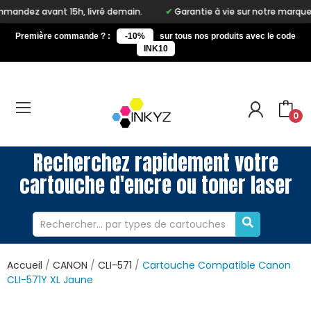
5h, livré demain.
Garantie à vie sur notre marque Inkyz
L
Première commande ? :
-10%
sur tous nos produits avec le code
INK10
0
Recherchez rapidement votre
cartouche d'encre ou toner laser
Accueil
CANON
CLI-571
Cartouche Compatible Canon
CLI-571Y XL Jaune