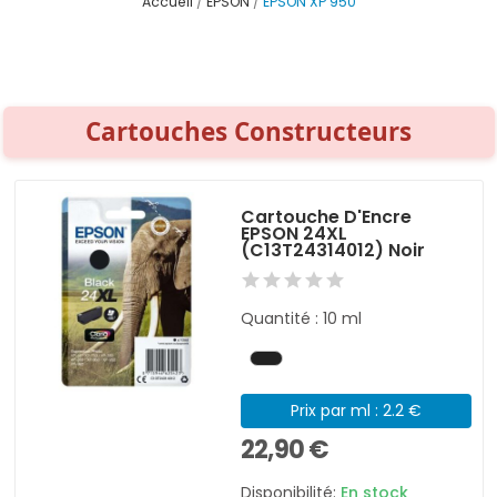
Accueil
EPSON
EPSON XP 950
Cartouches Constructeurs
Cartouche D'Encre
EPSON 24XL
(C13T24314012) Noir
Quantité : 10 ml
Prix par ml : 2.2 €
22,90 €
Disponibilité:
En stock