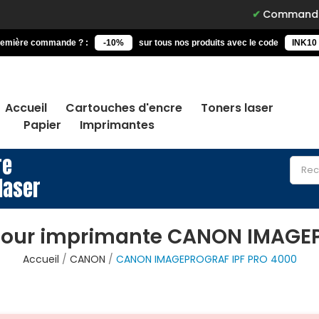
Commandez avant 15h, 
remière commande ? :
-10%
sur tous nos produits avec le code
INK10
Accueil
Cartouches d'encre
Toners laser
Papier
Imprimantes
re
laser
pour imprimante CANON IMAGE
Accueil
CANON
CANON IMAGEPROGRAF IPF PRO 4000