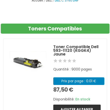
Accueil
DELL
DELL C 3760 DNF
Toners Compatibles
Toner Compatible Dell
593-11120 (KGGK4)
Jaune
Quantité : 9000 pages
Prix par page : 0.01 €
87,50 €
Disponibilité:
En stock
AJOUTER AU PANIER