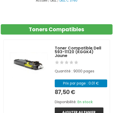
Accueil
DELL
DELL C 3760
Toners Compatibles
Toner Compatible Dell
593-11120 (KGGK4)
Jaune
Quantité : 9000 pages
Prix par page : 0.01 €
87,50 €
Disponibilité:
En stock
AJOUTER AU PANIER