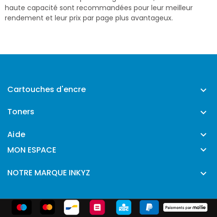
haute capacité sont recommandées pour leur meilleur
rendement et leur prix par page plus avantageux.
Cartouches d'encre

Toners

Aide


MON ESPACE
NOTRE MARQUE INKYZ
