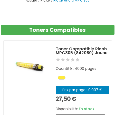
Accueil
RICOH
RICOH AFICIO MP C 305
Toners Compatibles
Toner Compatible Ricoh
MPC305 (842080) Jaune
Quantité : 4000 pages
Prix par page : 0.007 €
27,50 €
Disponibilité:
En stock