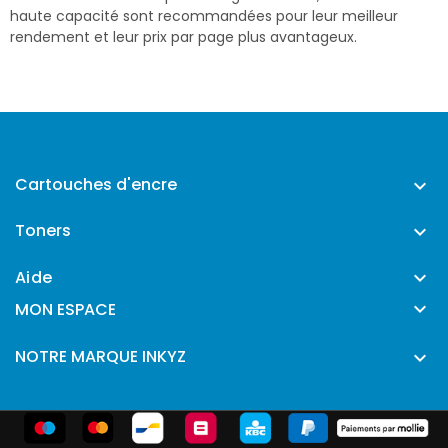
haute capacité sont recommandées pour leur meilleur
rendement et leur prix par page plus avantageux.
Cartouches d'encre

Toners

Aide


MON ESPACE
NOTRE MARQUE INKYZ
