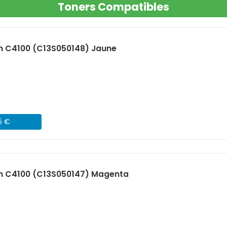
Toners Compatibles
n C4100 (C13S050148) Jaune
5 €
n C4100 (C13S050147) Magenta