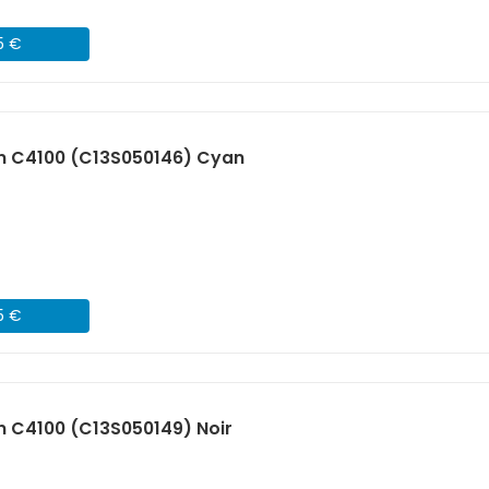
5 €
n C4100 (C13S050146) Cyan
5 €
 C4100 (C13S050149) Noir