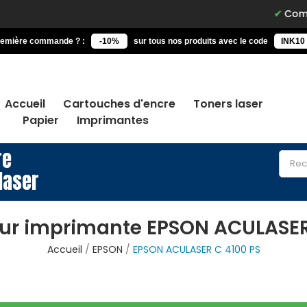
Commandez 
remière commande ? :
-10%
sur tous nos produits avec le code
INK10
Accueil
Cartouches d'encre
Toners laser
Papier
Imprimantes
re
laser
ur imprimante EPSON ACULASER
Accueil
EPSON
EPSON ACULASER C 4100 PS