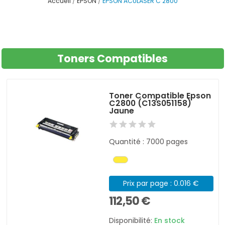
Accueil
EPSON
EPSON ACULASER C 2800
Toners Compatibles
Toner Compatible Epson
C2800 (C13S051158)
Jaune
Quantité : 7000 pages
Prix par page : 0.016 €
112,50 €
Disponibilité:
En stock