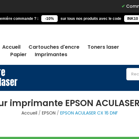
Commandez a
remière commande ? :
-10%
sur tous nos produits avec le code
INK10
Accueil
Cartouches d'encre
Toners laser
Papier
Imprimantes
re
laser
ur imprimante EPSON ACULASER
Accueil
EPSON
EPSON ACULASER CX 16 DNF