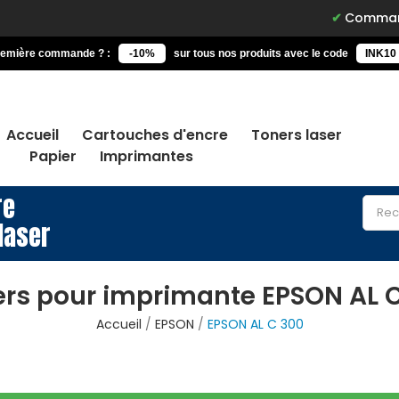
Commandez avant 
remière commande ? :
-10%
sur tous nos produits avec le code
INK10
Accueil
Cartouches d'encre
Toners laser
Papier
Imprimantes
re
laser
rs pour imprimante EPSON AL 
Accueil
EPSON
EPSON AL C 300