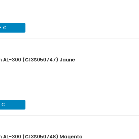
07 €
n AL-300 (C13S050747) Jaune
1 €
n AL-300 (C13S050748) Magenta