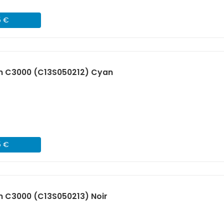
5 €
n C3000 (C13S050212) Cyan
5 €
n C3000 (C13S050213) Noir