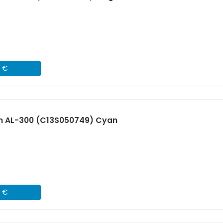
1 €
n AL-300 (C13S050749) Cyan
1 €