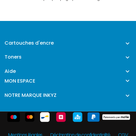
Cartouches d'encre

Toners

Aide


MON ESPACE
NOTRE MARQUE INKYZ

Mentions légales
Déclaration de confidentialité
CGV