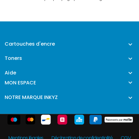
Cartouches d'encre

Toners

Aide


MON ESPACE
NOTRE MARQUE INKYZ

Mentions légales
Déclaration de confidentialité
CGV