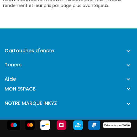
rendement et leur prix par page plus avantageux.
Cartouches d'encre

Toners

Aide


MON ESPACE
NOTRE MARQUE INKYZ
