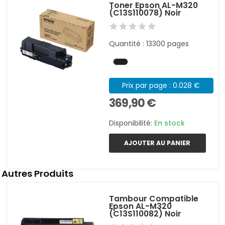
Toner Epson AL-M320
(C13S110078) Noir
Quantité : 13300 pages
Prix par page : 0.028 €
369,90 €
Disponibilité:
En stock
AJOUTER AU PANIER
Autres Produits
Tambour Compatible
Epson AL-M320
(C13S110082) Noir