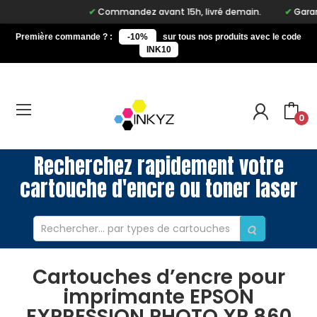
Commandez avant 15h, livré demain.
Garant
Première commande ? :
-10%
sur tous nos produits avec le code
INK10
0
Recherchez rapidement votre
cartouche d'encre ou toner laser
Cartouches d’encre pour
imprimante EPSON
EXPRESSION PHOTO XP 860