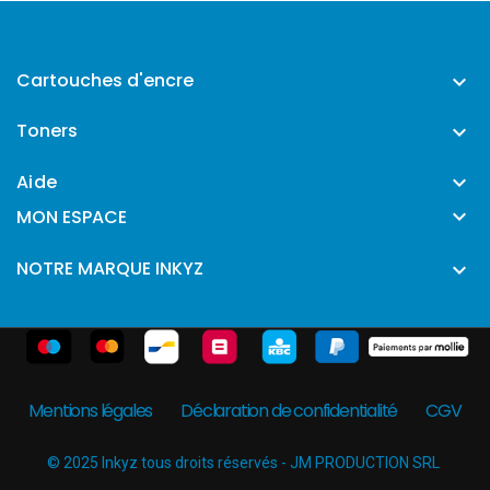
Cartouches d'encre

Toners

Aide


MON ESPACE
NOTRE MARQUE INKYZ

Mentions légales
Déclaration de confidentialité
CGV
© 2025 Inkyz tous droits réservés - JM PRODUCTION SRL