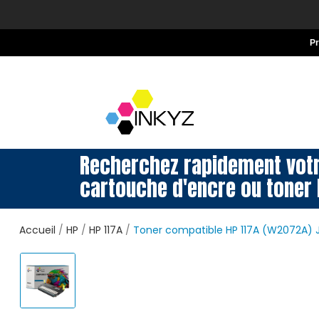
P
Recherchez rapidement vot
cartouche d'encre ou toner 
Accueil
HP
HP 117A
Toner compatible HP 117A (W2072A) 