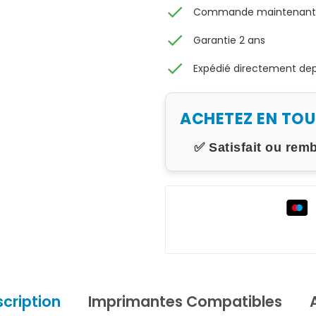
check
Commande maintenant, 
check
Garantie 2 ans
check
Expédié directement depu
ACHETEZ EN TO
✅ Satisfait ou rem
cription
Imprimantes Compatibles