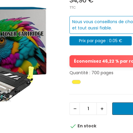
34,90 €
TTC
Nous vous conseillons de cho
et tout aussi fiable.
Prix par page : 0.05 €
Économisez 46,22 % par rap
Quantité : 700 pages

En stock