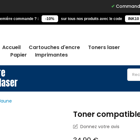
Commandez avant 15h,
remière commande ? :
-10%
sur tous nos produits avec le code
INK10
Accueil
Cartouches d'encre
Toners laser
Papier
Imprimantes
re
laser
Jaune
Toner compatibl
Donnez votre avis