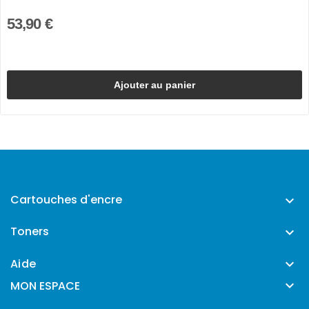
53,90 €
Ajouter au panier
Cartouches d'encre

Toners

Aide


MON ESPACE