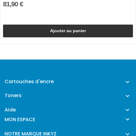
81,90 €
Ajouter au panier
Cartouches d'encre

Toners

Aide


MON ESPACE
NOTRE MARQUE INKYZ
