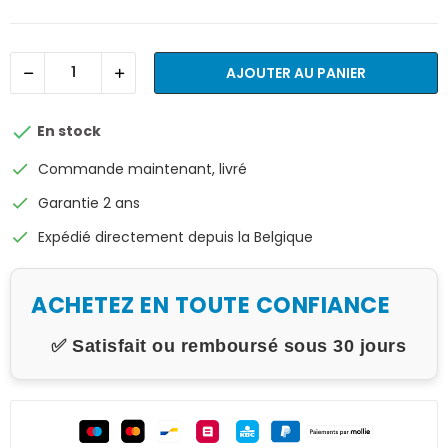
AJOUTER AU PANIER

En stock
check
Commande maintenant, livré
check
Garantie 2 ans
check
Expédié directement depuis la Belgique
ACHETEZ EN TOUTE CONFIANCE
✅ Satisfait ou remboursé sous 30 jours