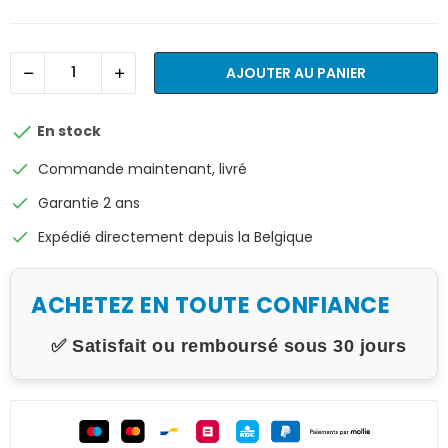
AJOUTER AU PANIER

En stock
check
Commande maintenant, livré
check
Garantie 2 ans
check
Expédié directement depuis la Belgique
ACHETEZ EN TOUTE CONFIANCE
✅ Satisfait ou remboursé sous 30 jours