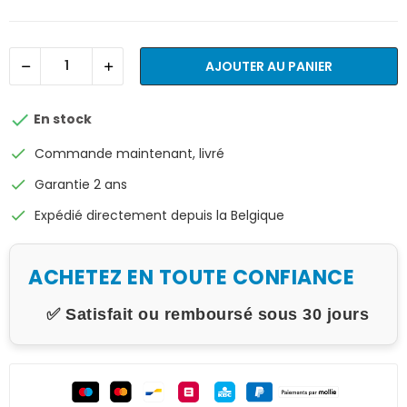
AJOUTER AU PANIER

En stock
check
Commande maintenant, livré
check
Garantie 2 ans
check
Expédié directement depuis la Belgique
ACHETEZ EN TOUTE CONFIANCE
✅ Satisfait ou remboursé sous 30 jours