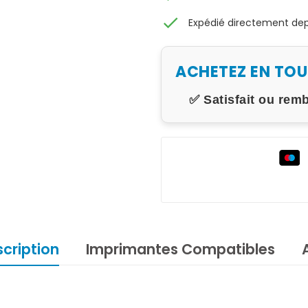
check
Expédié directement depu
ACHETEZ EN TO
✅ Satisfait ou rem
cription
Imprimantes Compatibles