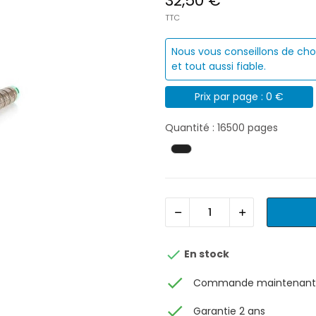
32,50 €
TTC
Nous vous conseillons de cho
et tout aussi fiable.
Prix par page : 0 €
Quantité : 16500 pages

En stock
check
Commande maintenant, 
check
Garantie 2 ans