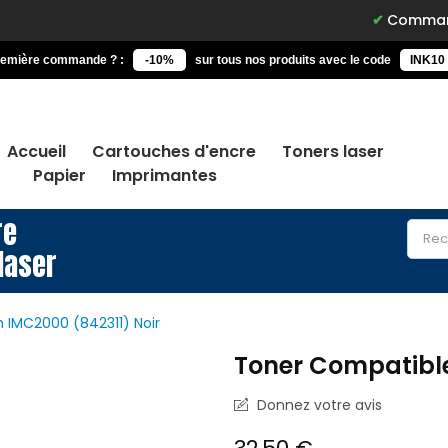
Commandez avant
remière commande ? :
-10%
sur tous nos produits avec le code
INK10
Accueil
Cartouches d'encre
Toners laser
Papier
Imprimantes
re
laser
 IMC2000 (842311) Noir
Toner Compatible
Donnez votre avis