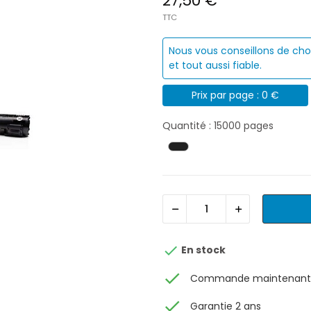
27,50 €
TTC
Nous vous conseillons de cho
et tout aussi fiable.
Prix par page : 0 €
Quantité : 15000 pages

En stock
check
Commande maintenant, 
check
Garantie 2 ans