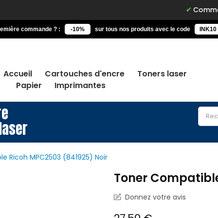
Commandez avan
remière commande ? :
-10%
sur tous nos produits avec le code
INK10
Accueil
Cartouches d'encre
Toners laser
Papier
Imprimantes
re
laser
le Ricoh MPC2503 (841925) Noir
Toner Compatible
Donnez votre avis