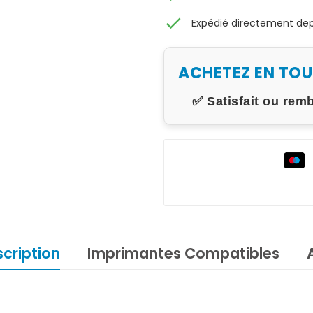
check
Expédié directement depu
ACHETEZ EN TO
✅ Satisfait ou rem
cription
Imprimantes Compatibles