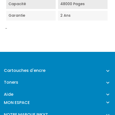
Capacité
48000 Pages
Garantie
2 Ans
-
Cartouches d'encre

Toners

Aide


MON ESPACE
NOTRE MARQUE INKYZ