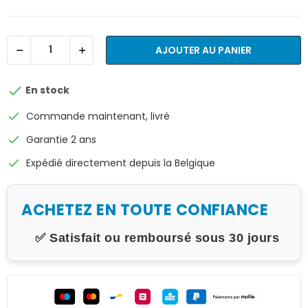
AJOUTER AU PANIER

En stock
check
Commande maintenant, livré
check
Garantie 2 ans
check
Expédié directement depuis la Belgique
ACHETEZ EN TOUTE CONFIANCE
✅ Satisfait ou remboursé sous 30 jours