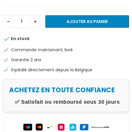
AJOUTER AU PANIER

En stock
check
Commande maintenant, livré
check
Garantie 2 ans
check
Expédié directement depuis la Belgique
ACHETEZ EN TOUTE CONFIANCE
✅ Satisfait ou remboursé sous 30 jours