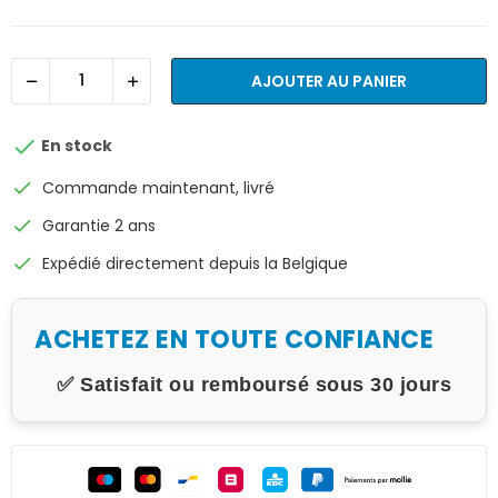
AJOUTER AU PANIER

En stock
check
Commande maintenant, livré
check
Garantie 2 ans
check
Expédié directement depuis la Belgique
ACHETEZ EN TOUTE CONFIANCE
✅ Satisfait ou remboursé sous 30 jours