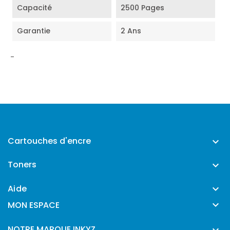
Capacité
2500 Pages
Garantie
2 Ans
-
Cartouches d'encre

Toners

Aide


MON ESPACE
NOTRE MARQUE INKYZ