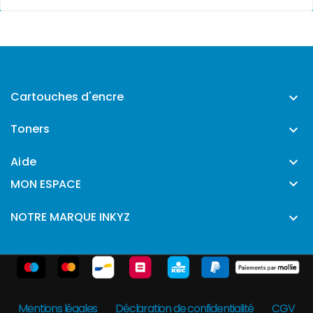
Cartouches d'encre

Toners

Aide


MON ESPACE
NOTRE MARQUE INKYZ

Mentions légales
Déclaration de confidentialité
CGV