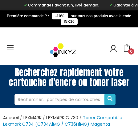
Commandez avant 15h, livré demain.
Garantie à vie s
Première commande ? :
-10%
sur tous nos produits avec le code
INK10
0
Recherchez rapidement votre
cartouche d'encre ou toner laser
Accueil
LEXMARK
LEXMARK C 730
Toner Compatible
Lexmark C734 (C734A1MG / C736H1MG) Magenta