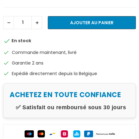
AJOUTER AU PANIER

En stock
check
Commande maintenant, livré
check
Garantie 2 ans
check
Expédié directement depuis la Belgique
ACHETEZ EN TOUTE CONFIANCE
✅ Satisfait ou remboursé sous 30 jours