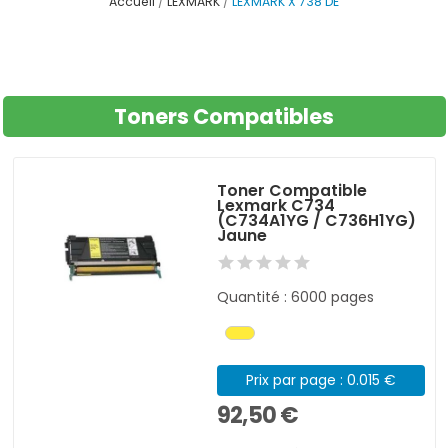
Accueil
LEXMARK
LEXMARK X 738 DE
Toners Compatibles
Toner Compatible
Lexmark C734
(C734A1YG / C736H1YG)
Jaune
Quantité : 6000 pages
Prix par page : 0.015 €
92,50 €