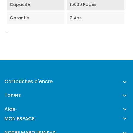
Capacité
15000 Pages
Garantie
2 Ans
-
Cartouches d'encre

Toners

Aide


MON ESPACE
NOTRE MARQUE INKYZ