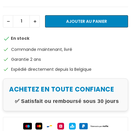
AJOUTER AU PANIER

En stock
check
Commande maintenant, livré
check
Garantie 2 ans
check
Expédié directement depuis la Belgique
ACHETEZ EN TOUTE CONFIANCE
✅ Satisfait ou remboursé sous 30 jours