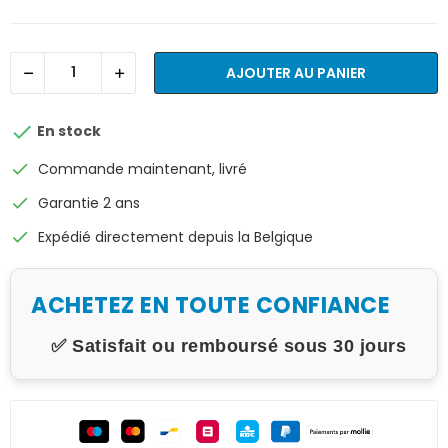
AJOUTER AU PANIER

En stock
check
Commande maintenant, livré
check
Garantie 2 ans
check
Expédié directement depuis la Belgique
ACHETEZ EN TOUTE CONFIANCE
✅ Satisfait ou remboursé sous 30 jours