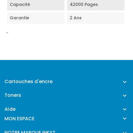
Capacité
42000 Pages
Garantie
2 Ans
-
Cartouches d'encre

Toners

Aide


MON ESPACE
NOTRE MARQUE INKYZ