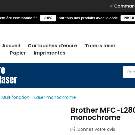
Commandez avant 15h,
remière commande ? :
-10%
sur tous nos produits avec le code
INK10
Accueil
Cartouches d'encre
Toners laser
Papier
Imprimantes
re
laser
 Multifonction - Laser monochrome
Brother MFC-L280
monochrome
Donnez votre avis