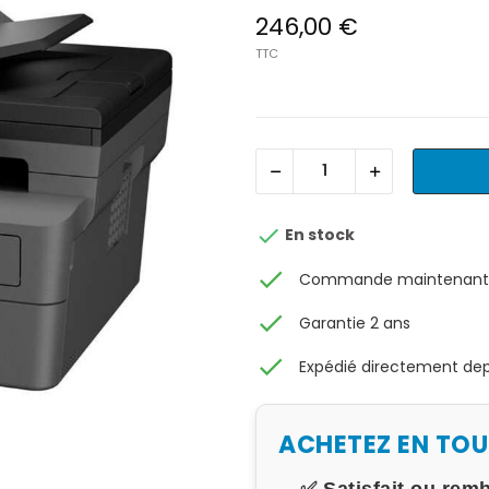
246,00 €
TTC

En stock
check
Commande maintenant, 
check
Garantie 2 ans
check
Expédié directement depu
ACHETEZ EN TO