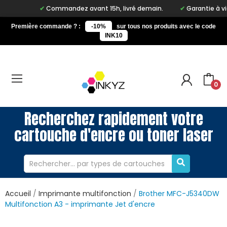
Commandez avant 15h, livré demain.
Garantie à vie sur n
Première commande ? :
-10%
sur tous nos produits avec le code
INK10
0
Recherchez rapidement votre
cartouche d'encre ou toner laser
Accueil
Imprimante multifonction
Brother MFC-J5340DW
Multifonction A3 - imprimante Jet d'encre