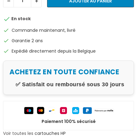
AJOUTER AU PANIER

En stock
check
Commande maintenant, livré
check
Garantie 2 ans
check
Expédié directement depuis la Belgique
ACHETEZ EN TOUTE CONFIANCE
✅ Satisfait ou remboursé sous 30 jours
Paiement 100% sécurisé
Voir toutes les
cartouches HP